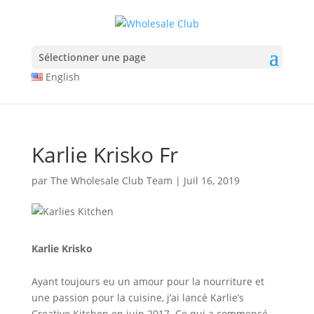
The Anatomy of Muscle Growth:
Protein types explained -
https://www.youtube.com/watch?v=Z5Nn
A wide selection of pharmaceuticals -
dragonpharma.to
Sélectionner une page
Cleveland Clinic Hormones -
https://www.youtube.com/watch?v=
English
HGH and Performance -
https://jamanetwork.com/journals/jamaint
Multi-joint vs Single-joint -
https://pubmed.ncbi.nlm.nih.gov/34125
Karlie Krisko Fr
par
The Wholesale Club Team
|
Juil 16, 2019
Karlie Krisko
Ayant toujours eu un amour pour la nourriture et
une passion pour la cuisine, j’ai lancé Karlie’s
Creative Kitchen en juin 2017. Ce qui a commencé