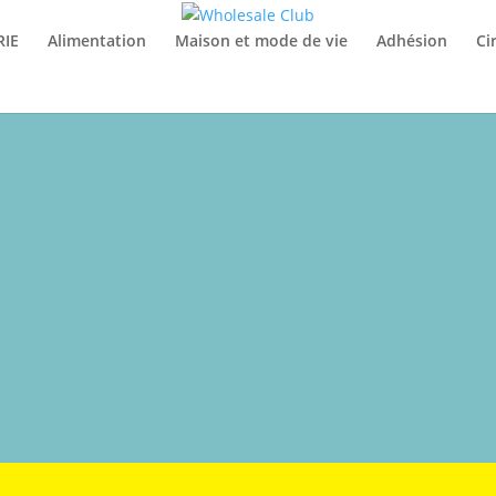
RIE
Alimentation
Maison et mode de vie
Adhésion
Ci
RjoR6-0
R6N7m8t0b1M
ernalmedicine/fullarticle/486407
411/