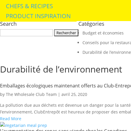
CHEFS & RECIPES
PRODUCT INSPIRATION
Search
Catégories
Rechercher :
Budget et économies
Conseils pour la restaur
Durabilité de l’environ
Durabilité de l’environnement
Emballages écologiques maintenant offerts au Club-­Entrep
by The Wholesale Club Team | avril 25, 2020
La pollution due aux déchets est devenue un danger pour la santé à
l’environnement, Club­Entrepôt est heureux de proposer des emball
Read More
L’augmentation des repas sans viande chez les Canadiens